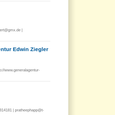
hert@gmx.de |
ntur Edwin Ziegler
tp://www.generalagentur-
 814181 | pratheephapp@t-