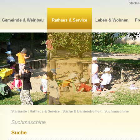
Startse
Gemeinde & Weinbau
Rathaus & Service
Leben & Wohnen
Fr
Startseite
|
Rathaus & Service
|
Suche & Barrierefreiheit
|
Suchmaschine
Suchmaschine
Suche