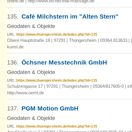
online.de | http://www.orchid-thai-massage.de
Café Milchstern im "Alten Stern"
135.
Geodaten & Objekte
URL:
https://www.thuengersheim.de/index.php?id=135
Obere Hauptstraße 18 | 97291 | Thüngersheim | 09364 813633 | |
kunst.de
Öchsner Messtechnik GmbH
136.
Geodaten & Objekte
URL:
https://www.thuengersheim.de/index.php?id=135
Schulzengasse 17 | 97291 | Thüngersheim | 09364/817605-0 | in
http://www.oemt.de
PGM Motion GmbH
137.
Geodaten & Objekte
URL:
https://www.thuengersheim.de/index.php?id=135