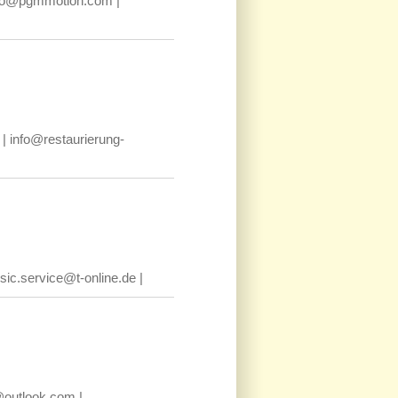
info@pgmmotion.com |
| info@restaurierung-
sic.service@t-online.de |
@outlook.com |