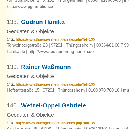
Am Straßacker 2 | 97291 | Thüngersheim | 09364/817605-66 | 
http://www.pgmmotion.de
Gudrun Hanika
138.
Geodaten & Objekte
URL:
https://www.thuengersheim.de/index.php?id=135
Torweinbergstraße 23 | 97291 | Thüngersheim | 09364/81 66 7 99 
hanika.de | http://www.restaurierung-hanika.de
Rainer Waßmann
139.
Geodaten & Objekte
URL:
https://www.thuengersheim.de/index.php?id=135
Hofstattstraße 15 | 97291 | Thüngersheim | 0160 970 780 16 | mu
Wetzel-Oppel Gebriele
140.
Geodaten & Objekte
URL:
https://www.thuengersheim.de/index.php?id=135
An der Heide 46 | 97291 | Thüngersheim | 09364/9101 | g.wetzo