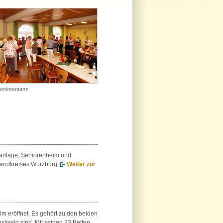
eniorentanz
nanlage, Seniorenheim und
Landkreises Würzburg.
Weiter zur
m eröffnet. Es gehört zu den beiden
sässig sind. Mit seinen 33 Betten