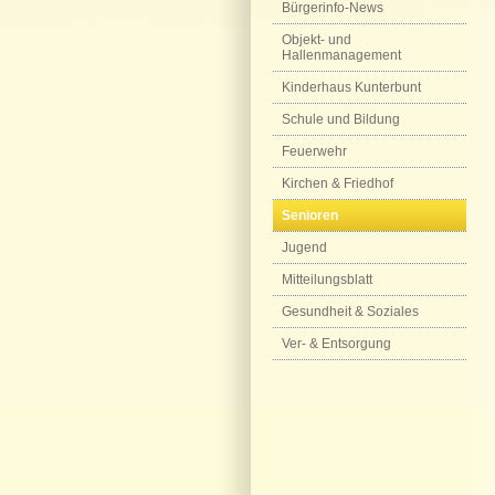
Bürgerinfo-News
Objekt- und
Hallenmanagement
Kinderhaus Kunterbunt
Schule und Bildung
Feuerwehr
Kirchen & Friedhof
Senioren
Jugend
Mitteilungsblatt
Gesundheit & Soziales
Ver- & Entsorgung