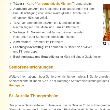
Träger:
Kath. Pfarrgemeinde St. Michael
Thüngersheim
Ausflüge:
Von April bis September Halbtagesfahrten mit dem
Bus. Besichtigung von Sehenswürdigkeiten. Abschluss in
einem gemütlichen Lokal.
Tanz:
Von September bis April pro Monat geselliger
Nachmittag mit Live-Musik und Tanz im Pfarrheim.
Vorträge:
Im November und Januar mit wechselnden
Referenten über Senioreninteressierte Themen.
Adventfeier:
Dezember im Pfarrheim.
S
Faschingsnachmittag:
Im Februar mit Auftritten von Aktiven
und Kindergruppen
Besinnungstag und Gottesdienst
im März mit einem Gastpriester.
Senioreneinrichtungen
Weitere Informationen über Senioreneinrichtungen, wie z. B. Seniorenwoh
Seniorenzentrum finden Sie auf der Hompage Senioreneinrichtungen des 
Homepage
St. Aurelia Thüngersheim
Das private Seniorenheim St. Aurelia wurde im Oktober 2014 in Thüngershei
Pflegeeinrichtungen St. Aurelia und Mein Blick GmbH, die in Zell am Main an