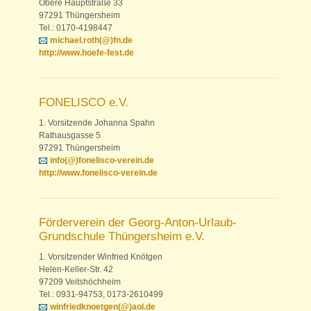
Obere Hauptstraße 33
97291 Thüngersheim
Tel.: 0170-4198447
michael.roth(@)fn.de
http://www.hoefe-fest.de
FONELISCO e.V.
1. Vorsitzende Johanna Spahn
Rathausgasse 5
97291 Thüngersheim
info(@)fonelisco-verein.de
http://www.fonelisco-verein.de
Förderverein der Georg-Anton-Urlaub-
Grundschule Thüngersheim e.V.
1. Vorsitzender Winfried Knötgen
Helen-Keller-Str. 42
97209 Veitshöchheim
Tel.: 0931-94753, 0173-2610499
winfriedknoetgen(@)aol.de