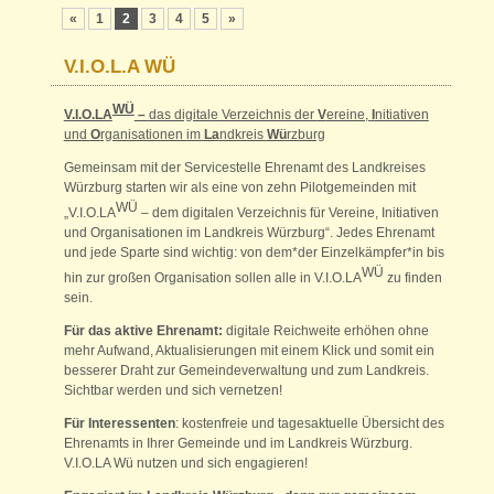
«
1
2
3
4
5
»
V.I.O.L.A WÜ
WÜ
V.I.O.LA
–
das digitale Verzeichnis der
V
ereine,
I
nitiativen
und
O
rganisationen im
La
ndkreis
Wü
rzburg
Gemeinsam mit der Servicestelle Ehrenamt des Landkreises
Würzburg starten wir als eine von zehn Pilotgemeinden mit
WÜ
„V.I.O.LA
– dem digitalen Verzeichnis für Vereine, Initiativen
und Organisationen im Landkreis Würzburg“. Jedes Ehrenamt
und jede Sparte sind wichtig: von dem*der Einzelkämpfer*in bis
WÜ
hin zur großen Organisation sollen alle in V.I.O.LA
zu finden
sein.
Für das aktive Ehrenamt:
digitale Reichweite erhöhen ohne
mehr Aufwand, Aktualisierungen mit einem Klick und somit ein
besserer Draht zur Gemeindeverwaltung und zum Landkreis.
Sichtbar werden und sich vernetzen!
Für Interessenten
: kostenfreie und tagesaktuelle Übersicht des
Ehrenamts in Ihrer Gemeinde und im Landkreis Würzburg.
V.I.O.LA Wü nutzen und sich engagieren!