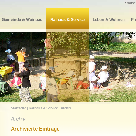
Startse
Gemeinde & Weinbau
Rathaus & Service
Leben & Wohnen
Fr
Startseite
|
Rathaus & Service
|
Archiv
Archiv
Archivierte Einträge